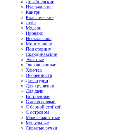
Дизайнерские
Итальянские
Кантри
Классические
Лофт
Модерн
Прованс
Неоклассика
Минимализм
Под старину
Скандинавские
Элитные
Эксклюзивные
Хай-тек
Особенности
Для студии
Для хрущевки
Для дачи
Встроенные
С антресолями
С барной стойкой
С островом
Малогабаритные
Модульные
Скрытые ручки