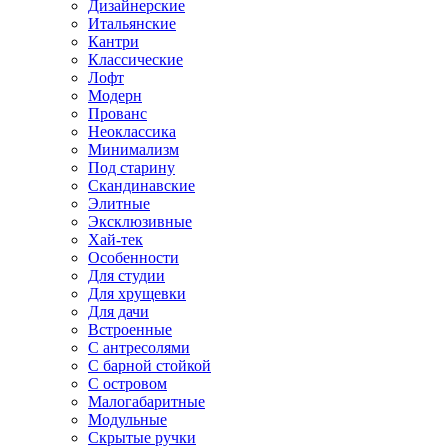
Дизайнерские
Итальянские
Кантри
Классические
Лофт
Модерн
Прованс
Неоклассика
Минимализм
Под старину
Скандинавские
Элитные
Эксклюзивные
Хай-тек
Особенности
Для студии
Для хрущевки
Для дачи
Встроенные
С антресолями
С барной стойкой
С островом
Малогабаритные
Модульные
Скрытые ручки