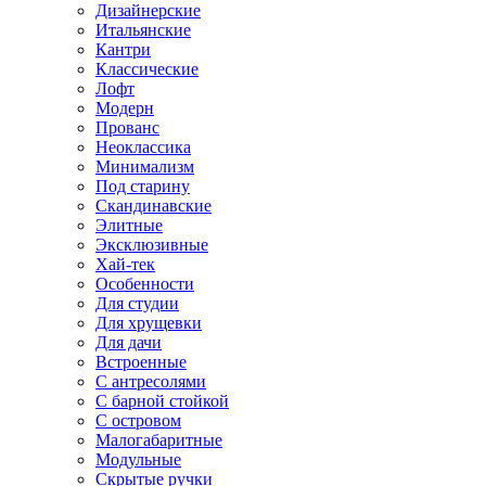
Дизайнерские
Итальянские
Кантри
Классические
Лофт
Модерн
Прованс
Неоклассика
Минимализм
Под старину
Скандинавские
Элитные
Эксклюзивные
Хай-тек
Особенности
Для студии
Для хрущевки
Для дачи
Встроенные
С антресолями
С барной стойкой
С островом
Малогабаритные
Модульные
Скрытые ручки