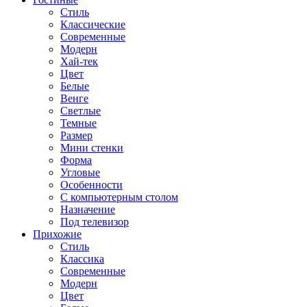
Стиль
Классические
Современные
Модерн
Хай-тек
Цвет
Белые
Венге
Светлые
Темные
Размер
Мини стенки
Форма
Угловые
Особенности
С компьютерным столом
Назначение
Под телевизор
Прихожие
Стиль
Классика
Современные
Модерн
Цвет