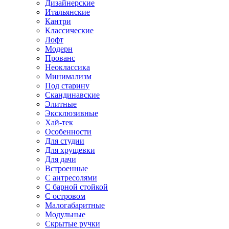
Дизайнерские
Итальянские
Кантри
Классические
Лофт
Модерн
Прованс
Неоклассика
Минимализм
Под старину
Скандинавские
Элитные
Эксклюзивные
Хай-тек
Особенности
Для студии
Для хрущевки
Для дачи
Встроенные
С антресолями
С барной стойкой
С островом
Малогабаритные
Модульные
Скрытые ручки