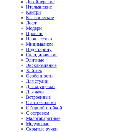
Дизайнерские
Итальянские
Кантри
Классические
Лофт
Модерн
Прованс
Неоклассика
Минимализм
Под старину
Скандинавские
Элитные
Эксклюзивные
Хай-тек
Особенности
Для студии
Для хрущевки
Для дачи
Встроенные
С антресолями
С барной стойкой
С островом
Малогабаритные
Модульные
Скрытые ручки