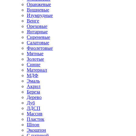
Оранжевые
Вишневые
Изумрудные
Венге
Ореховые
Янтарные
Сиреневые
Салатовые
Фиолетовые
Мятные
Золотые
Синие
Материал
МДФ
Эмаль
Акрил
Береза
Дерево
Дуб
ЛДСП
Массив
Пластик
Шпон
Экошпон
С патиной