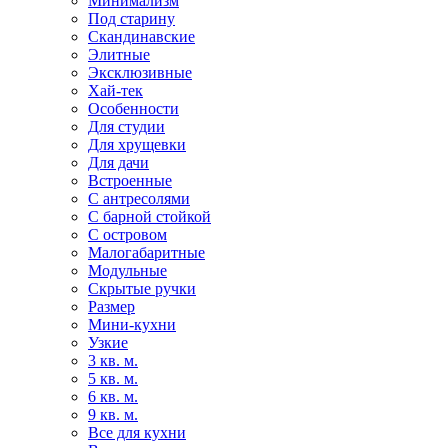
Минимализм
Под старину
Скандинавские
Элитные
Эксклюзивные
Хай-тек
Особенности
Для студии
Для хрущевки
Для дачи
Встроенные
С антресолями
С барной стойкой
С островом
Малогабаритные
Модульные
Скрытые ручки
Размер
Мини-кухни
Узкие
3 кв. м.
5 кв. м.
6 кв. м.
9 кв. м.
Все для кухни