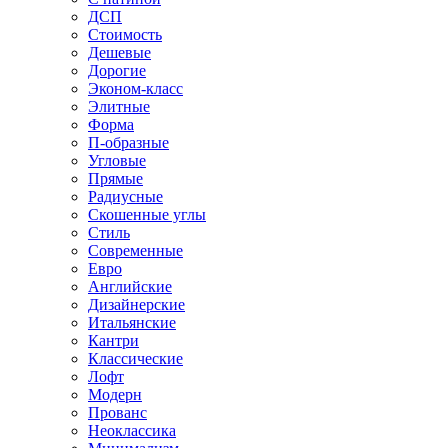
ДСП
Стоимость
Дешевые
Дорогие
Эконом-класс
Элитные
Форма
П-образные
Угловые
Прямые
Радиусные
Скошенные углы
Стиль
Современные
Евро
Английские
Дизайнерские
Итальянские
Кантри
Классические
Лофт
Модерн
Прованс
Неоклассика