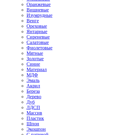
Оранжевые
Вишневые
Изумрудные
Венге
Ореховые
Янтарные
Сиреневые
Салатовые
Фиолетовые
Мятные
Золотые
Синие
Материал
МДФ
Эмаль
Акрил
Береза
Дерево
Дуб
ЛДСП
Массив
Пластик
Шпон
Экошпон
С патиной