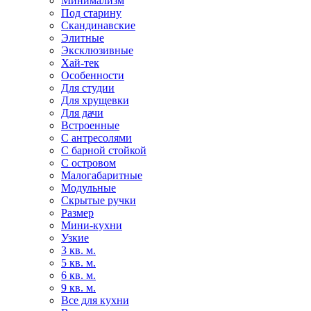
Минимализм
Под старину
Скандинавские
Элитные
Эксклюзивные
Хай-тек
Особенности
Для студии
Для хрущевки
Для дачи
Встроенные
С антресолями
С барной стойкой
С островом
Малогабаритные
Модульные
Скрытые ручки
Размер
Мини-кухни
Узкие
3 кв. м.
5 кв. м.
6 кв. м.
9 кв. м.
Все для кухни