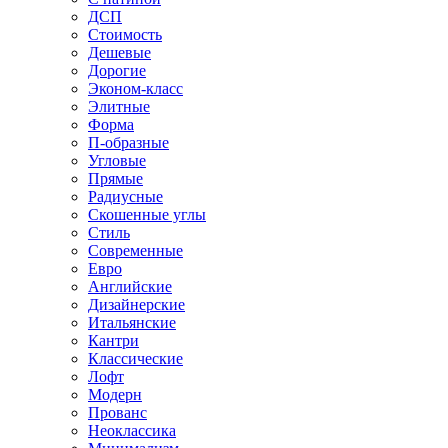
ДСП
Стоимость
Дешевые
Дорогие
Эконом-класс
Элитные
Форма
П-образные
Угловые
Прямые
Радиусные
Скошенные углы
Стиль
Современные
Евро
Английские
Дизайнерские
Итальянские
Кантри
Классические
Лофт
Модерн
Прованс
Неоклассика