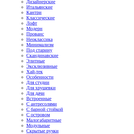
Дизайнерские
Итальянские
Кантри
Классические
Лофт
Модерн
Прованс
Неоклассика
Минимализм
Под старину
Скандинавские
Элитные
Эксклюзивные
Хай-тек
Особенности
Для студии
Для хрущевки
Для дачи
Встроенные
С антресолями
С барной стойкой
С островом
Малогабаритные
Модульные
Скрытые ручки