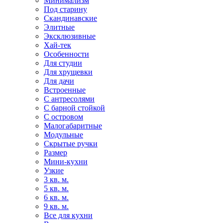
Минимализм
Под старину
Скандинавские
Элитные
Эксклюзивные
Хай-тек
Особенности
Для студии
Для хрущевки
Для дачи
Встроенные
С антресолями
С барной стойкой
С островом
Малогабаритные
Модульные
Скрытые ручки
Размер
Мини-кухни
Узкие
3 кв. м.
5 кв. м.
6 кв. м.
9 кв. м.
Все для кухни