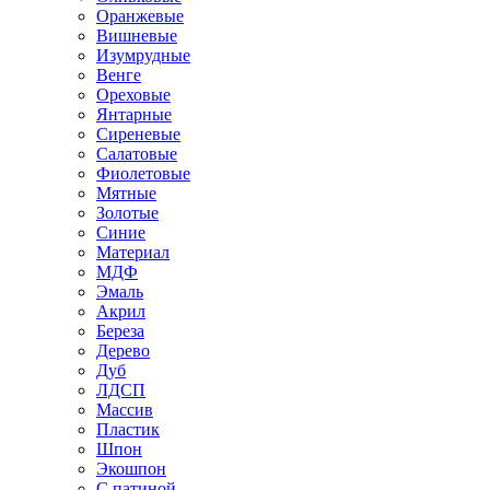
Оранжевые
Вишневые
Изумрудные
Венге
Ореховые
Янтарные
Сиреневые
Салатовые
Фиолетовые
Мятные
Золотые
Синие
Материал
МДФ
Эмаль
Акрил
Береза
Дерево
Дуб
ЛДСП
Массив
Пластик
Шпон
Экошпон
С патиной