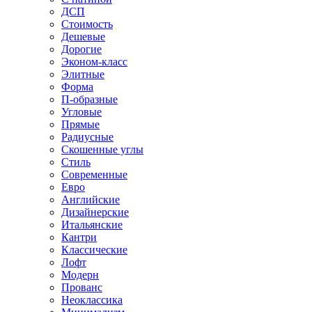
ДСП
Стоимость
Дешевые
Дорогие
Эконом-класс
Элитные
Форма
П-образные
Угловые
Прямые
Радиусные
Скошенные углы
Стиль
Современные
Евро
Английские
Дизайнерские
Итальянские
Кантри
Классические
Лофт
Модерн
Прованс
Неоклассика