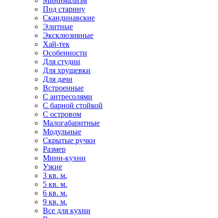
Минимализм
Под старину
Скандинавские
Элитные
Эксклюзивные
Хай-тек
Особенности
Для студии
Для хрущевки
Для дачи
Встроенные
С антресолями
С барной стойкой
С островом
Малогабаритные
Модульные
Скрытые ручки
Размер
Мини-кухни
Узкие
3 кв. м.
5 кв. м.
6 кв. м.
9 кв. м.
Все для кухни