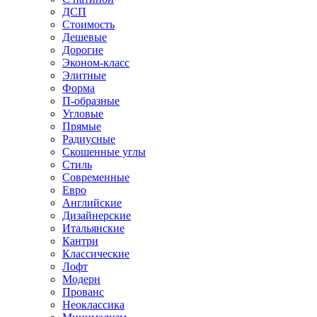
ДСП
Стоимость
Дешевые
Дорогие
Эконом-класс
Элитные
Форма
П-образные
Угловые
Прямые
Радиусные
Скошенные углы
Стиль
Современные
Евро
Английские
Дизайнерские
Итальянские
Кантри
Классические
Лофт
Модерн
Прованс
Неоклассика