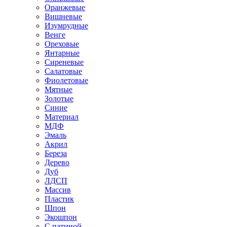
Оранжевые
Вишневые
Изумрудные
Венге
Ореховые
Янтарные
Сиреневые
Салатовые
Фиолетовые
Мятные
Золотые
Синие
Материал
МДФ
Эмаль
Акрил
Береза
Дерево
Дуб
ЛДСП
Массив
Пластик
Шпон
Экошпон
С патиной