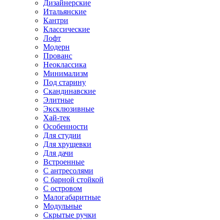
Дизайнерские
Итальянские
Кантри
Классические
Лофт
Модерн
Прованс
Неоклассика
Минимализм
Под старину
Скандинавские
Элитные
Эксклюзивные
Хай-тек
Особенности
Для студии
Для хрущевки
Для дачи
Встроенные
С антресолями
С барной стойкой
С островом
Малогабаритные
Модульные
Скрытые ручки