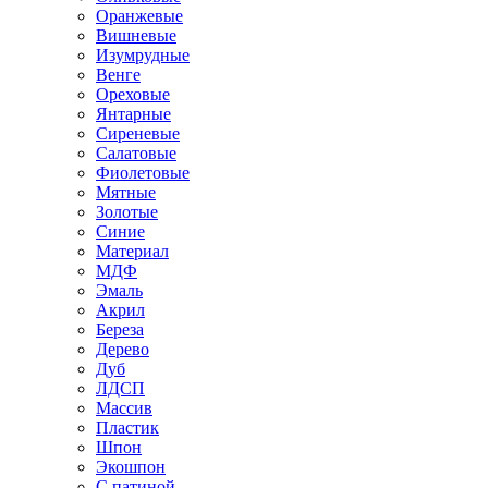
Оранжевые
Вишневые
Изумрудные
Венге
Ореховые
Янтарные
Сиреневые
Салатовые
Фиолетовые
Мятные
Золотые
Синие
Материал
МДФ
Эмаль
Акрил
Береза
Дерево
Дуб
ЛДСП
Массив
Пластик
Шпон
Экошпон
С патиной