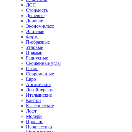
ДСП
Стоимость
Дешевые
Дорогие
Эконом-класс
Элитные
Форма
П-образные
Угловые
Прямые
Радиусные
Скошенные углы
Стиль
Современные
Евро
Английские
Дизайнерские
Итальянские
Кантри
Классические
Лофт
Модерн
Прованс
Неоклассика