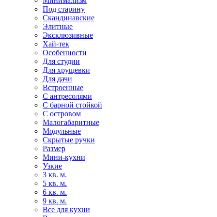
Минимализм
Под старину
Скандинавские
Элитные
Эксклюзивные
Хай-тек
Особенности
Для студии
Для хрущевки
Для дачи
Встроенные
С антресолями
С барной стойкой
С островом
Малогабаритные
Модульные
Скрытые ручки
Размер
Мини-кухни
Узкие
3 кв. м.
5 кв. м.
6 кв. м.
9 кв. м.
Все для кухни