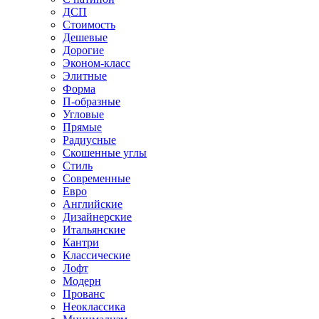
ДСП
Стоимость
Дешевые
Дорогие
Эконом-класс
Элитные
Форма
П-образные
Угловые
Прямые
Радиусные
Скошенные углы
Стиль
Современные
Евро
Английские
Дизайнерские
Итальянские
Кантри
Классические
Лофт
Модерн
Прованс
Неоклассика