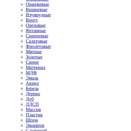
Оранжевые
Вишневые
Изумрудные
Венге
Ореховые
Янтарные
Сиреневые
Салатовые
Фиолетовые
Мятные
Золотые
Синие
Материал
МДФ
Эмаль
Акрил
Береза
Дерево
Дуб
ЛДСП
Массив
Пластик
Шпон
Экошпон
С патиной