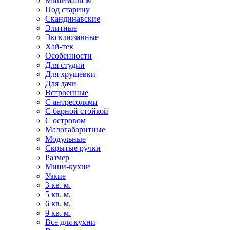
Минимализм
Под старину
Скандинавские
Элитные
Эксклюзивные
Хай-тек
Особенности
Для студии
Для хрущевки
Для дачи
Встроенные
С антресолями
С барной стойкой
С островом
Малогабаритные
Модульные
Скрытые ручки
Размер
Мини-кухни
Узкие
3 кв. м.
5 кв. м.
6 кв. м.
9 кв. м.
Все для кухни