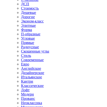
ДСП
Стоимость
Дешевые
Дорогие
Эконом-класс
Элитные
Форма
П-образные
Угловые
Прямые
Радиусные
Скошенные углы
Стиль
Современные
Евро
Английские
Дизайнерские
Итальянские
Кантри
Классические
Лофт
Модерн
Прованс
Неоклассика