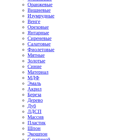
Оранжевые
Вишневые
Изумрудные
Венге
Ореховые
Янтарные
Сиреневые
Салатовые
Фиолетовые
Мятные
Золотые
Синие
Материал
МДФ
Эмаль
Акрил
Береза
Дерево
Дуб
ЛДСП
Массив
Пластик
Шпон
Экошпон
С патиной