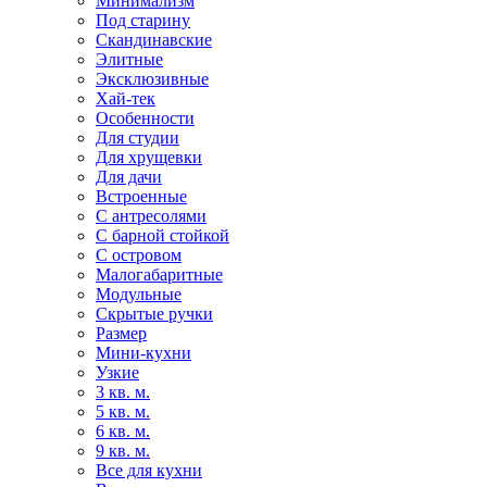
Минимализм
Под старину
Скандинавские
Элитные
Эксклюзивные
Хай-тек
Особенности
Для студии
Для хрущевки
Для дачи
Встроенные
С антресолями
С барной стойкой
С островом
Малогабаритные
Модульные
Скрытые ручки
Размер
Мини-кухни
Узкие
3 кв. м.
5 кв. м.
6 кв. м.
9 кв. м.
Все для кухни