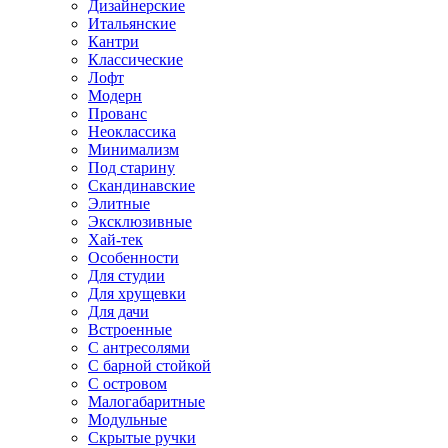
Дизайнерские
Итальянские
Кантри
Классические
Лофт
Модерн
Прованс
Неоклассика
Минимализм
Под старину
Скандинавские
Элитные
Эксклюзивные
Хай-тек
Особенности
Для студии
Для хрущевки
Для дачи
Встроенные
С антресолями
С барной стойкой
С островом
Малогабаритные
Модульные
Скрытые ручки