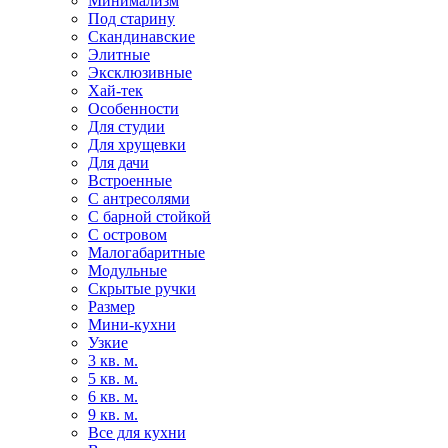
Минимализм
Под старину
Скандинавские
Элитные
Эксклюзивные
Хай-тек
Особенности
Для студии
Для хрущевки
Для дачи
Встроенные
С антресолями
С барной стойкой
С островом
Малогабаритные
Модульные
Скрытые ручки
Размер
Мини-кухни
Узкие
3 кв. м.
5 кв. м.
6 кв. м.
9 кв. м.
Все для кухни