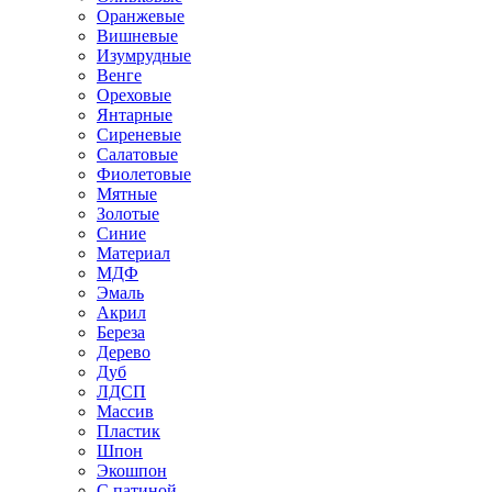
Оранжевые
Вишневые
Изумрудные
Венге
Ореховые
Янтарные
Сиреневые
Салатовые
Фиолетовые
Мятные
Золотые
Синие
Материал
МДФ
Эмаль
Акрил
Береза
Дерево
Дуб
ЛДСП
Массив
Пластик
Шпон
Экошпон
С патиной