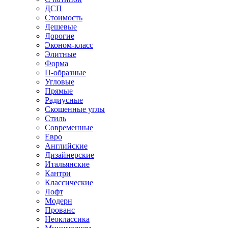
ДСП
Стоимость
Дешевые
Дорогие
Эконом-класс
Элитные
Форма
П-образные
Угловые
Прямые
Радиусные
Скошенные углы
Стиль
Современные
Евро
Английские
Дизайнерские
Итальянские
Кантри
Классические
Лофт
Модерн
Прованс
Неоклассика