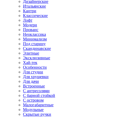
Дизайнерские
Итальянские
Кантри
Классические
Лофт
Модерн
Прованс
Неоклассика
Минимализм
Под старину
Скандинавские
Элитные
Эксклюзивные
Хай-тек
Особенности
Для студии
Для хрущевки
Для дачи
Встроенные
С антресолями
С барной стойкой
С островом
Малогабаритные
Модульные
Скрытые ручки