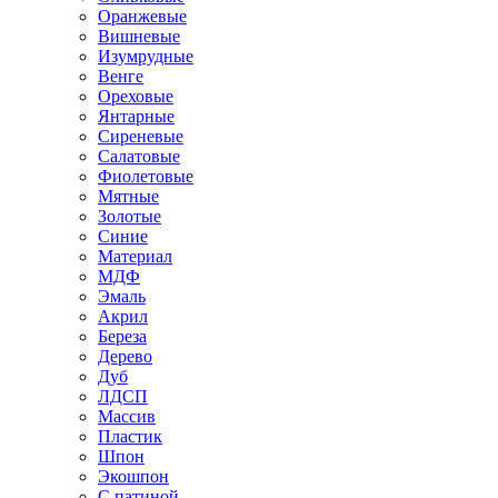
Оранжевые
Вишневые
Изумрудные
Венге
Ореховые
Янтарные
Сиреневые
Салатовые
Фиолетовые
Мятные
Золотые
Синие
Материал
МДФ
Эмаль
Акрил
Береза
Дерево
Дуб
ЛДСП
Массив
Пластик
Шпон
Экошпон
С патиной