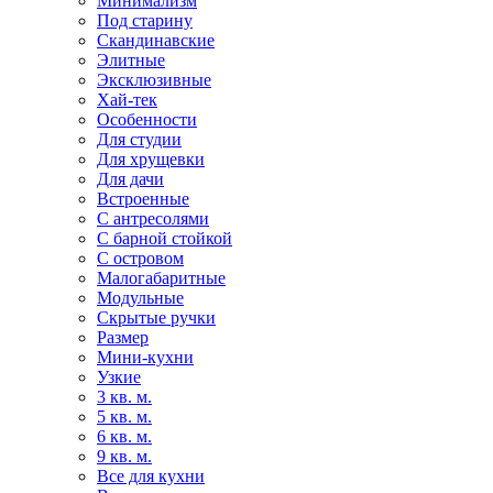
Минимализм
Под старину
Скандинавские
Элитные
Эксклюзивные
Хай-тек
Особенности
Для студии
Для хрущевки
Для дачи
Встроенные
С антресолями
С барной стойкой
С островом
Малогабаритные
Модульные
Скрытые ручки
Размер
Мини-кухни
Узкие
3 кв. м.
5 кв. м.
6 кв. м.
9 кв. м.
Все для кухни