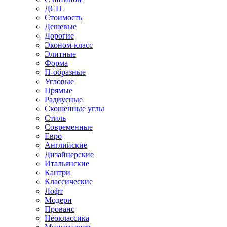
ДСП
Стоимость
Дешевые
Дорогие
Эконом-класс
Элитные
Форма
П-образные
Угловые
Прямые
Радиусные
Скошенные углы
Стиль
Современные
Евро
Английские
Дизайнерские
Итальянские
Кантри
Классические
Лофт
Модерн
Прованс
Неоклассика