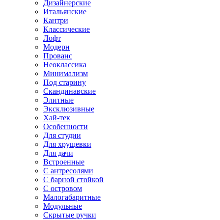
Дизайнерские
Итальянские
Кантри
Классические
Лофт
Модерн
Прованс
Неоклассика
Минимализм
Под старину
Скандинавские
Элитные
Эксклюзивные
Хай-тек
Особенности
Для студии
Для хрущевки
Для дачи
Встроенные
С антресолями
С барной стойкой
С островом
Малогабаритные
Модульные
Скрытые ручки