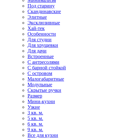
Минимализм
Под старину
Скандинавские
Элитные
Эксклюзивные
Хай-тек
Особенности
Для студии
Для хрущевки
Для дачи
Встроенные
С антресолями
С барной стойкой
С островом
Малогабаритные
Модульные
Скрытые ручки
Размер
Мини-кухни
Узкие
3 кв. м.
5 кв. м.
6 кв. м.
9 кв. м.
Все для кухни