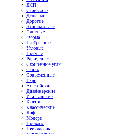
ДСП
Стоимость
Дешевые
Дорогие
Эконом-класс
Элитные
Форма
П-образные
Угловые
Прямые
Радиусные
Скошенные углы
Стиль
Современные
Евро
Английские
Дизайнерские
Итальянские
Кантри
Классические
Лофт
Модерн
Прованс
Неоклассика