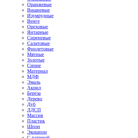
Оранжевые
Вишневые
Изумрудные
Венге
Ореховые
Янтарные
Сиреневые
Салатовые
Фиолетовые
Мятные
Золотые
Синие
Материал
МДФ
Эмаль
Акрил
Береза
Дерево
Дуб
ЛДСП
Массив
Пластик
Шпон
Экошпон
С патиной