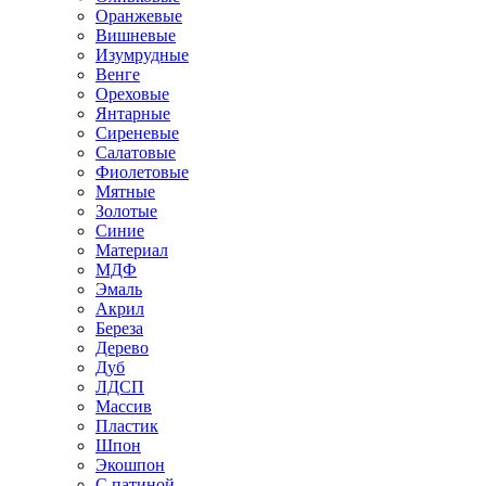
Оранжевые
Вишневые
Изумрудные
Венге
Ореховые
Янтарные
Сиреневые
Салатовые
Фиолетовые
Мятные
Золотые
Синие
Материал
МДФ
Эмаль
Акрил
Береза
Дерево
Дуб
ЛДСП
Массив
Пластик
Шпон
Экошпон
С патиной