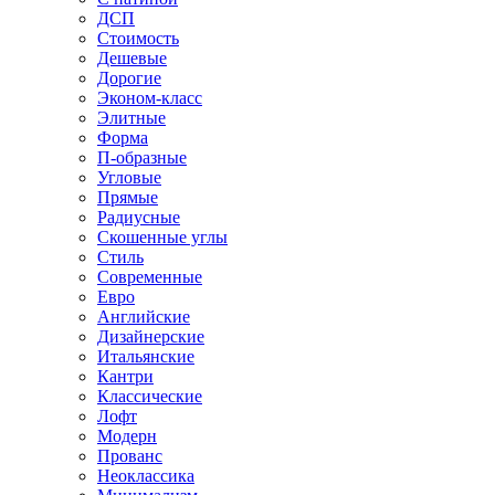
ДСП
Стоимость
Дешевые
Дорогие
Эконом-класс
Элитные
Форма
П-образные
Угловые
Прямые
Радиусные
Скошенные углы
Стиль
Современные
Евро
Английские
Дизайнерские
Итальянские
Кантри
Классические
Лофт
Модерн
Прованс
Неоклассика