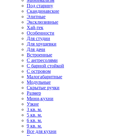
Минимализм
Под старину
Скандинавские
Элитные
Эксклюзивные
Хай-тек
Особенности
Для студии
Для хрущевки
Для дачи
Встроенные
С антресолями
С барной стойкой
С островом
Малогабаритные
Модульные
Скрытые ручки
Размер
Мини-кухни
Узкие
3 кв. м.
5 кв. м.
6 кв. м.
9 кв. м.
Все для кухни