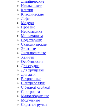
Дизайнерские
Итальянские
Кантри
Классические
Лофт
Модерн
Прованс
Неоклассика
Минимализм
Под старину
Скандинавские
Элитные
Эксклюзивные
Хай-тек
Особенности
Для студии
Для хрущевки
Для дачи
Встроенные
С антресолями
С барной стойкой
С островом
Малогабаритные
Модульные
Скрытые ручки