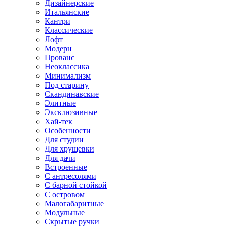
Дизайнерские
Итальянские
Кантри
Классические
Лофт
Модерн
Прованс
Неоклассика
Минимализм
Под старину
Скандинавские
Элитные
Эксклюзивные
Хай-тек
Особенности
Для студии
Для хрущевки
Для дачи
Встроенные
С антресолями
С барной стойкой
С островом
Малогабаритные
Модульные
Скрытые ручки