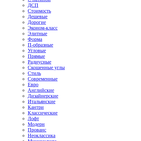
ДСП
Стоимость
Дешевые
Дорогие
Эконом-класс
Элитные
Форма
П-образные
Угловые
Прямые
Радиусные
Скошенные углы
Стиль
Современные
Евро
Английские
Дизайнерские
Итальянские
Кантри
Классические
Лофт
Модерн
Прованс
Неоклассика