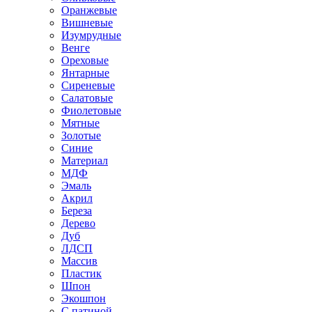
Оранжевые
Вишневые
Изумрудные
Венге
Ореховые
Янтарные
Сиреневые
Салатовые
Фиолетовые
Мятные
Золотые
Синие
Материал
МДФ
Эмаль
Акрил
Береза
Дерево
Дуб
ЛДСП
Массив
Пластик
Шпон
Экошпон
С патиной