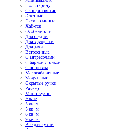
Минимализм
Под старину
Скандинавские
Элитные
Эксклюзивные
Хай-тек
Особенности
Для студии
Для хрущевки
Для дачи
Встроенные
С антресолями
С барной стойкой
С островом
Малогабаритные
Модульные
Скрытые ручки
Размер
Мини-кухни
Узкие
3 кв. м.
5 кв. м.
6 кв. м.
9 кв. м.
Все для кухни