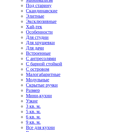
Минимализм
Под старину
Скандинавские
Элитные
Эксклюзивные
Хай-тек
Особенности
Для студии
Для хрущевки
Для дачи
Встроенные
С антресолями
С барной стойкой
С островом
Малогабаритные
Модульные
Скрытые ручки
Размер
Мини-кухни
Узкие
3 кв. м.
5 кв. м.
6 кв. м.
9 кв. м.
Все для кухни