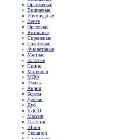
Оранжевые
Вишневые
Изумрудные
Венге
Ореховые
Янтарные
Сиреневые
Салатовые
Фиолетовые
Мятные
Золотые
Синие
Материал
МДФ
Эмаль
Акрил
Береза
Дерево
Дуб
ЛДСП
Массив
Пластик
Шпон
Экошпон
С патиной