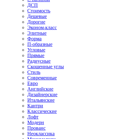
ДСП
Стоимость
Дешевые
Дорогие
Эконом-класс
Элитные
Форма
П-образные
Угловые
Прямые
Радиусные
Скошенные углы
Стиль
Современные
Евро
Английские
Дизайнерские
Итальянские
Кантри
Классические
Лофт
Модерн
Прованс
Неоклассика