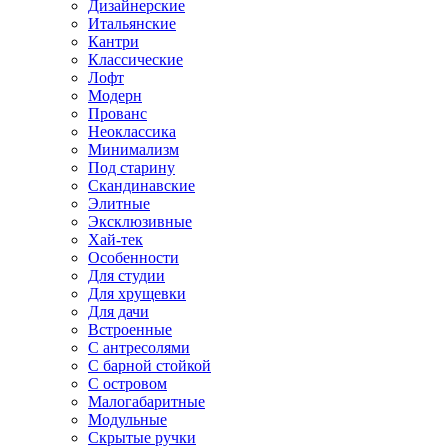
Дизайнерские
Итальянские
Кантри
Классические
Лофт
Модерн
Прованс
Неоклассика
Минимализм
Под старину
Скандинавские
Элитные
Эксклюзивные
Хай-тек
Особенности
Для студии
Для хрущевки
Для дачи
Встроенные
С антресолями
С барной стойкой
С островом
Малогабаритные
Модульные
Скрытые ручки