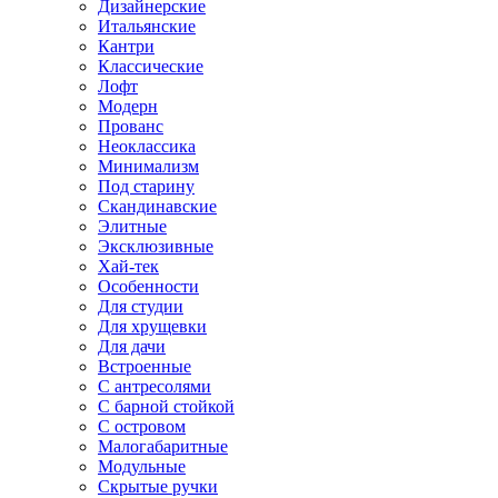
Дизайнерские
Итальянские
Кантри
Классические
Лофт
Модерн
Прованс
Неоклассика
Минимализм
Под старину
Скандинавские
Элитные
Эксклюзивные
Хай-тек
Особенности
Для студии
Для хрущевки
Для дачи
Встроенные
С антресолями
С барной стойкой
С островом
Малогабаритные
Модульные
Скрытые ручки